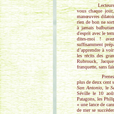
Lecteurs et tâteu
vous chaque jour,
manœuvres dilatoir
rien de bon ne sort
à jamais balbutia
d'esprit avec le te
dites-moi ! avez
suffisamment prép
d’apprendre à voi
les récits des gr
Rubrouck, Jacque
franquette, sans fai
Prenez Fernand 
plus de deux cent 
San Antonio
, le
S
Séville le 10 aoû
Patagons, les Phili
« une lance de cann
de mer se succèden