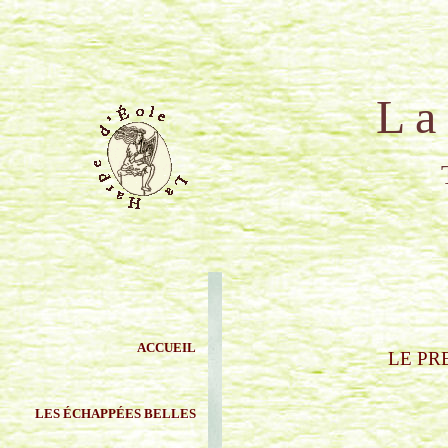
L a H a 
T H I E R R
ACCUEIL
LE PR
LES
ÉCHAPPÉES BELLES