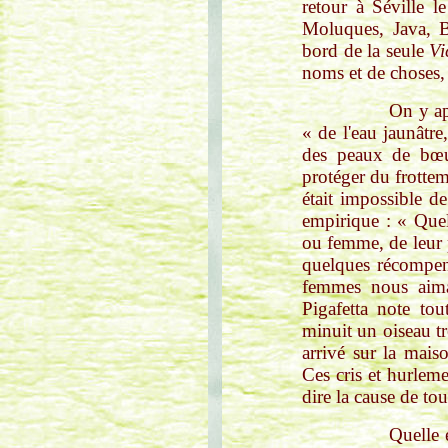
retour à Séville 
Moluques, Java, B
bord de la seule
Vi
noms et de choses,
On y apprend qu
« de l'eau jaunâtr
des peaux de bœu
protéger du frottem
était impossible de
empirique : « Que
ou femme, de leur po
quelques récompens
femmes nous aima
Pigafetta note tou
minuit un oiseau tr
arrivé sur la maiso
Ces cris et hurlem
dire la cause de tou
Quelle en est la