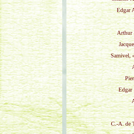
Edgar 
Arthur 
Jacque
Samivel, 
Pier
Edgar 
A
C.-A. de 