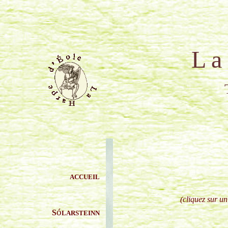
L a H a 
T H I E R R
ACCUEIL
(cliquez sur un
ó
S
LARSTEINN