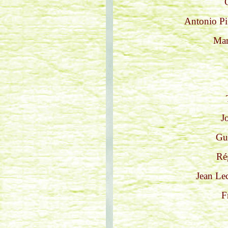
Antonio Pi
Mar
J
Gus
Ré
Jean Lec
F