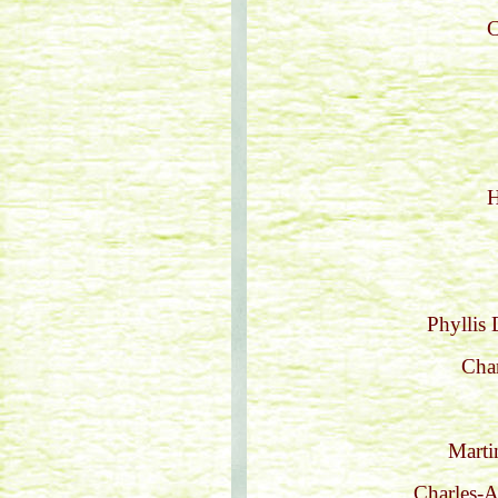
C
H
Phyllis 
Cha
Marti
Charles-Al