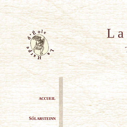
L a H a 
T H I E R R
ACCUEIL
ó
S
LARSTEINN